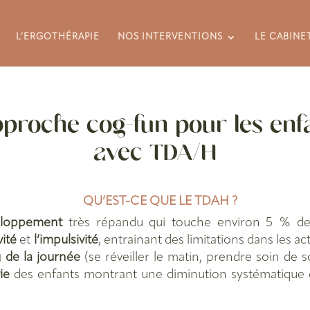
L’ERGOTHÉRAPIE
NOS INTERVENTIONS
LE CABINE
pproche cog-fun pour les enf
avec TDA/H
QU’EST-CE QUE LE TDAH ?
eloppement
très répandu qui touche environ 5 % des
vité
et
l’impulsivité
, entrainant des limitations dans les ac
g de la journée
(se réveiller le matin, prendre soin de so
ie
des enfants montrant une diminution systématique d