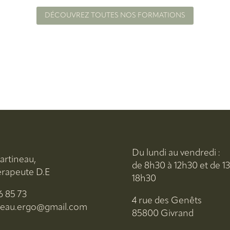
DÉCOUVREZ TOUTES NOS FORMATIONS
Du lundi au vendredi :
Martineau,
de 8h30 à 12h30 et de 1
érapeute D.E
18h30
6 85 73
4 rue des Genêts
neau.ergo@gmail.com
85800 Givrand