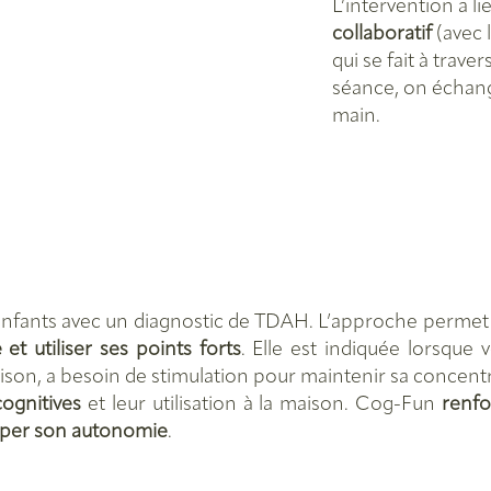
L’intervention a l
collaboratif
(avec l
qui se fait à trave
séance, on échang
main.
enfants avec un diagnostic de TDAH. L’approche perme
t utiliser ses points forts
. Elle est indiquée lorsque 
on, a besoin de stimulation pour maintenir sa concentrati
cognitives
et leur utilisation à la maison. Cog-Fun
renfo
opper son autonomie
.