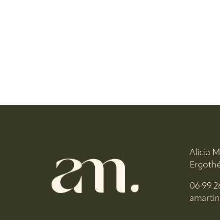
Alicia 
Ergoth
06 99 2
amarti